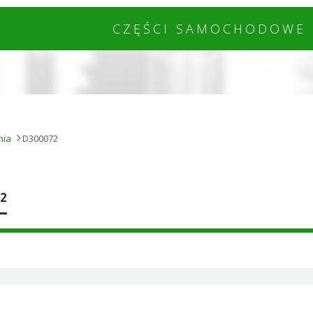
CZĘŚCI SAMOCHODOWE 
nia
D300072
2