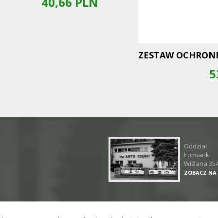
40,66
PLN
ZESTAW OCHRON
5
Oddział
Łomianki
Wiślana 35
ZOBACZ NA