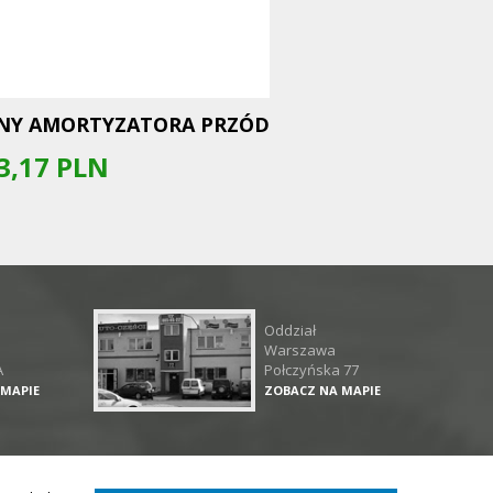
NY AMORTYZATORA PRZÓD
3,17
PLN
Oddział
Warszawa
A
Połczyńska 77
 MAPIE
ZOBACZ NA MAPIE