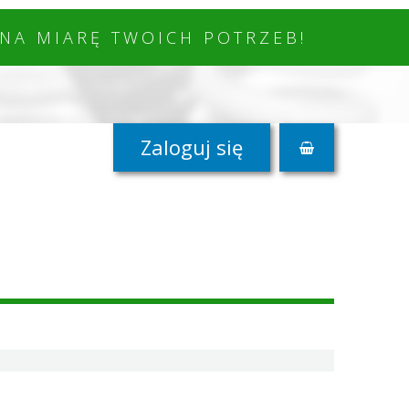
NA MIARĘ TWOICH POTRZEB!
Zaloguj się