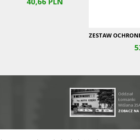
40,66
PLN
ZESTAW OCHRON
5
Oddział
Łomianki
Wiślana 35
ZOBACZ NA