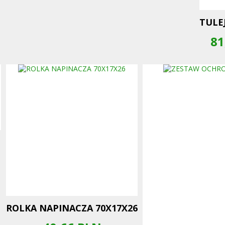
TULE
81
N
ROLKA NAPINACZA 70X17X26