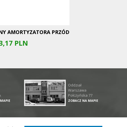
NY AMORTYZATORA PRZÓD
3,17
PLN
Oddział
Warszawa
A
Połczyńska 77
 MAPIE
ZOBACZ NA MAPIE