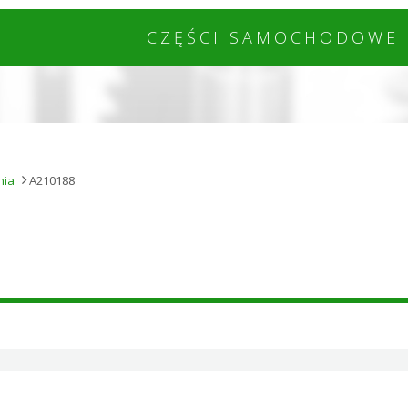
CZĘŚCI SAMOCHODOWE 
nia
A210188