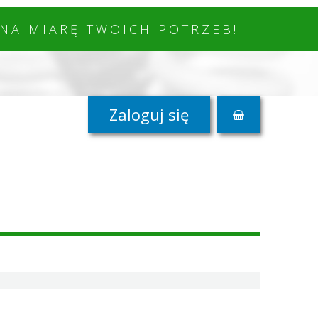
NA MIARĘ TWOICH POTRZEB!
Zaloguj się